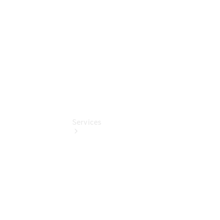
Digitale
Extras
Services
Übersicht
Finanzdienste