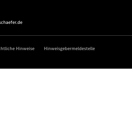
Übersicht
Neuwagenangebote
Übersicht
Transporter
Highlights
Leasing
Privatkunden
Leasing
Gewerbekunden
Finanzierung
Privatkunden
Finanzierung
Gewerbekunden
Mercedes-
Benz