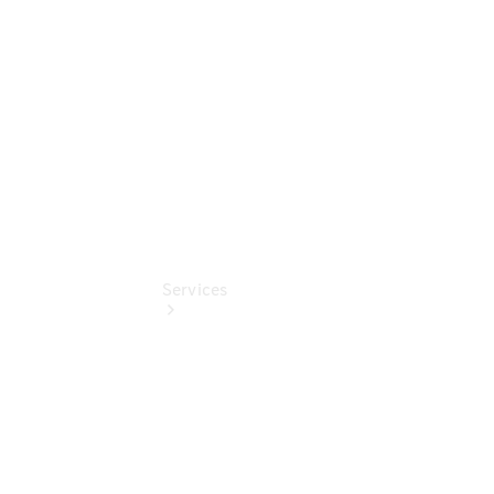
Benz
Online
Store
Services
Übersicht
Serviceangebote