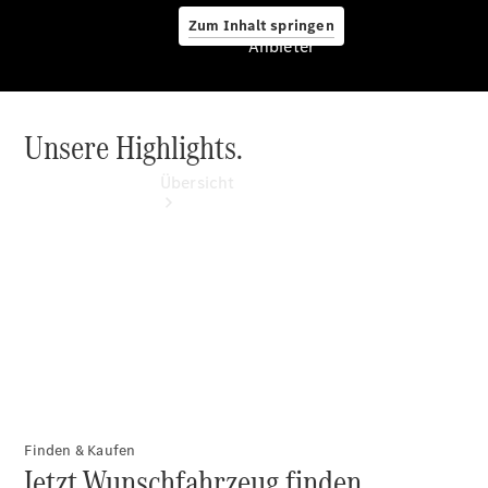
Zum Inhalt springen
Anbieter
Unsere Highlights.
Anbieter
Übersicht
Startseite
Ansprechpartner
finden
Beratung
vereinbaren
Finden & Kaufen
Jetzt Wunschfahrzeug finden.
Servicetermin