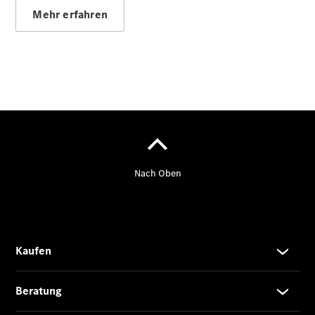
Kurzfristig
Mehr erfahren
verfügbare
Angebote
V-Klasse
V-Klasse
Marco Polo
Limousinen
Der
elektrische
CLA mit EQ-
Technologie
Der neue
CLA
EQE
Limousine -
elektrisch