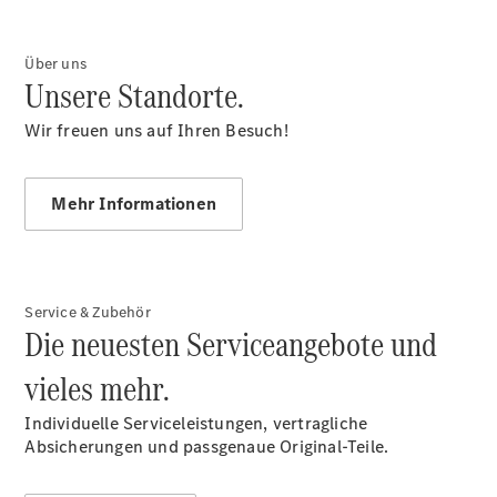
Übersicht
140 Jahre
Innovation
Über uns
Unsere Standorte.
Mercedes-
Benz
Wir freuen uns auf Ihren Besuch!
Store
Neuwagenangebote
Mehr Informationen
Service & Zubehör
Leasing
Die neuesten Serviceangebote und
Privatkunden
Leasing
vieles mehr.
Gewerbekunden
Finanzierung
Individuelle Serviceleistungen, vertragliche
Privatkunden
Absicherungen und passgenaue Original-Teile.
Finanzierung
Gewerbekunden