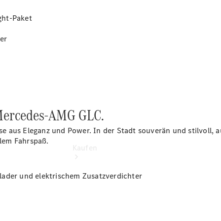
vereinbaren
Probefahrt
ght-Paket
vereinbaren
Konfigurator
er
Modellübersicht
r Mercedes-AMG GLC.
 aus Eleganz und Power. In der Stadt souverän und stilvoll, 
lem Fahrspaß.
Kaufen
lader und elektrischem Zusatzverdichter