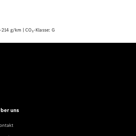
‒214 g/km | CO₂-Klasse:
G