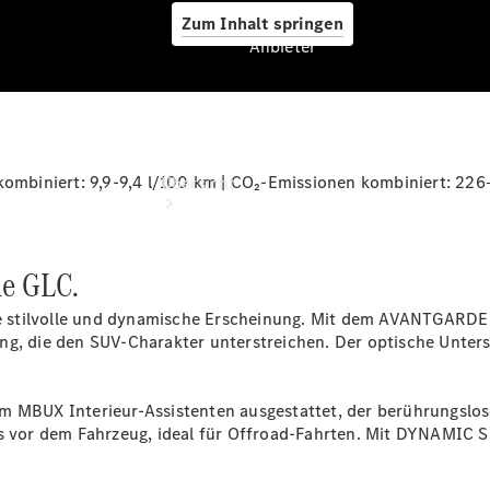
Zum Inhalt springen
Anbieter
Anbieter
mbiniert: 9,9-9,4 l/100 km | CO₂-Emissionen kombiniert: 226
Übersicht
ue GLC.
stilvolle und dynamische Erscheinung. Mit dem AVANTGARDE Ex
ng, die den SUV-Charakter unterstreichen. Der optische Unter
Startseite
Ansprechpartner
finden
em MBUX Interieur-Assistenten ausgestattet, der berührungslo
Beratung
chs vor dem Fahrzeug, ideal für Offroad-Fahrten. Mit DYNAMI
vereinbaren
Servicetermin