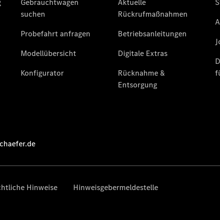
Kurzfristig
verfügbare
Angebote
V-Klasse
V-Klasse
Marco Polo
Limousinen
Der
elektrische
CLA mit EQ-
Technologie
Der neue
CLA
EQE
Limousine -
elektrisch