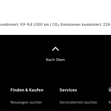
Übersicht
140 Jahre
Innovation
Mercedes-
Benz
mbiniert: 9,9-9,4 l/100 km | CO₂-Emissionen kombiniert: 226
Store
Neuwagenangebote
Leasing
Privatkunden
Leasing
Gewerbekunden
Finanzierung
Privatkunden
Finanzierung
Gewerbekunden