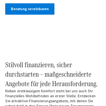
Übersicht
140 Jahre
Beratung vereinbaren
Innovation
Mercedes-
Benz
Store
Neuwagenangebote
Stilvoll finanzieren, sicher
Leasing
durchstarten – maßgeschneiderte
Privatkunden
Leasing
Angebote für jede Herausforderung.
Gewerbekunden
Finanzierung
Neben erstklassigem Komfort steht bei uns auch Ihr
Privatkunden
finanzielles Wohlbefinden an erster Stelle. Entdecken
Finanzierung
Sie attraktive Finanzierungsangebote, mit denen Sie
Gewerbekunden
schon bald in den Genuss Ihres neuen Traumwagens