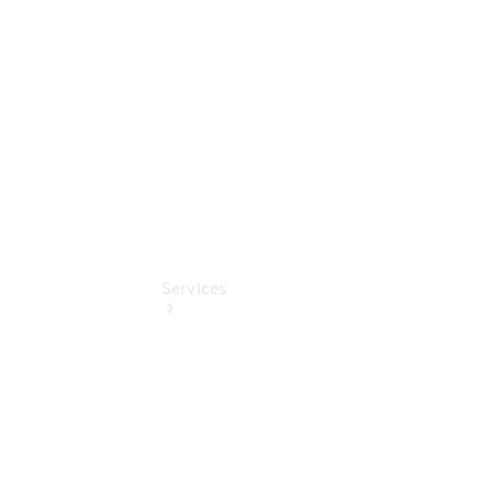
Benz
Online
Store
Services
Übersicht
Serviceangebote