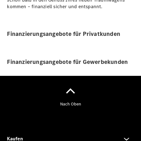
Kurzfristig
kommen – finanziell sicher und entspannt.
verfügbare
Angebote
V-Klasse
V-Klasse
Finanzierungsangebote für Privatkunden
Marco Polo
Limousinen
Finanzierungsangebote für Gewerbekunden
Der
elektrische
CLA mit EQ-
Technologie
Der neue
CLA
EQE
Limousine -
elektrisch