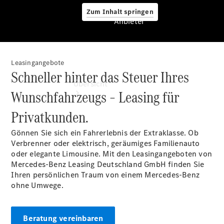
Zum Inhalt springen
Anbieter
Leasingangebote
Anbieter
Schneller hinter das Steuer Ihres
Übersicht
Wunschfahrzeugs – Leasing für
Privatkunden.
Gönnen Sie sich ein Fahrerlebnis der Extraklasse. Ob
Verbrenner oder elektrisch, geräumiges Familienauto
oder elegante Limousine. Mit den Leasingangeboten von
Mercedes-Benz Leasing Deutschland GmbH finden Sie
Startseite
Ihren persönlichen Traum von einem Mercedes-Benz
Ansprechpartner
ohne Umwege.
finden
Beratung
vereinbaren
Servicetermin
Beratung vereinbaren