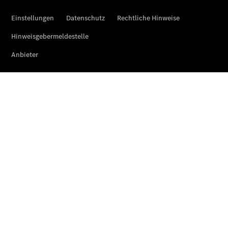
Der neue
GLA
Der neue
elektrische
GLA
EQA –
elektrisch
EQE SUV –
elektrisch
EQS SUV –
elektrisch
G-Klasse –
elektrisch
Mercedes-
Maybach
EQS SUV –
elektrisch
Der neue
GLB