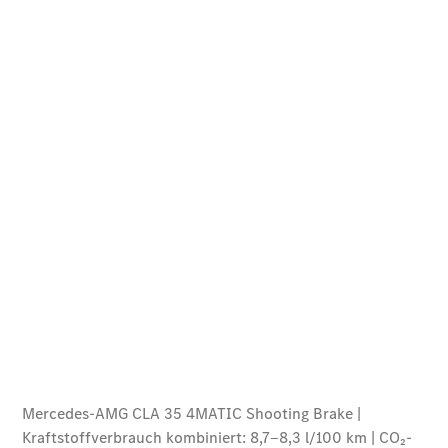
Der neue
GLA
Der neue
elektrische
GLA
EQA –
elektrisch
EQE SUV –
elektrisch
EQS SUV –
elektrisch
G-Klasse –
elektrisch
Mercedes-
Maybach
EQS SUV –
elektrisch
Der neue
GLB