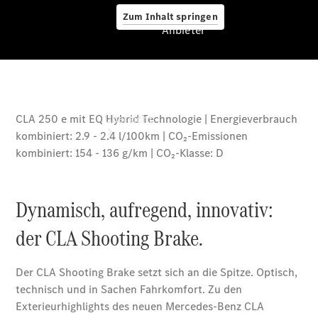
Zum Inhalt springen
Anbieter
Anbieter
Übersicht
Startseite
Ansprechpartner
finden
Beratung
vereinbaren
Servicetermin