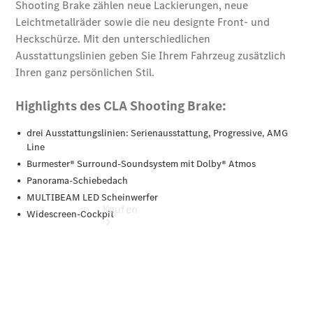
vereinbaren
Probefahrt
vereinbaren
Konfigurator
Modellübersicht
Kaufen