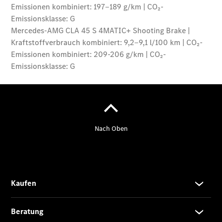
Der neue
GLB –
elektrisch
Der neue
GLC SUV –
elektrisch
GLC SUV
GLC Coupé
GLE SUV
GLE Coupé
GLS
Mercedes-
Maybach
GLS
G-Klasse
T-Modelle
/ Kombis