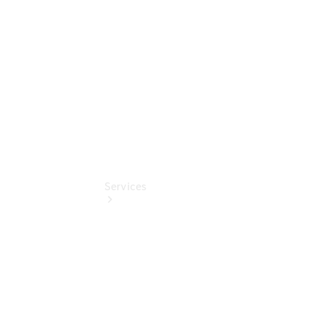
Benz
Online
Store
Services
Übersicht
Serviceangebote