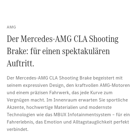
Kurzfristig
verfügbare
Angebote
V-Klasse
V-Klasse
Marco Polo
Limousinen
Der
elektrische
CLA mit EQ-
Technologie
Der neue
CLA
EQE
Limousine -
elektrisch