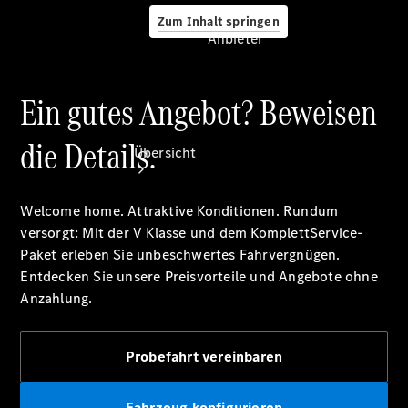
Zum Inhalt springen
Anbieter
Ein gutes Angebot? Beweisen
Anbieter
die Details.
Übersicht
Welcome home. Attraktive Konditionen. Rundum
versorgt: Mit der V Klasse und dem KomplettService-
Paket erleben Sie unbeschwertes Fahrvergnügen.
Entdecken Sie unsere Preisvorteile und Angebote ohne
Anzahlung.
Startseite
Ansprechpartner
finden
Probefahrt vereinbaren
Beratung
vereinbaren
Servicetermin
Fahrzeug konfigurieren