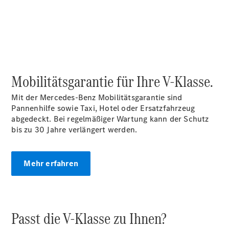
Kurzfristig
verfügbare
Angebote
V-Klasse
V-Klasse
Marco Polo
Limousinen
Mobilitätsgarantie für Ihre V-Klasse.
Mit der Mercedes-Benz Mobilitätsgarantie sind
Pannenhilfe sowie Taxi, Hotel oder Ersatzfahrzeug
abgedeckt. Bei regelmäßiger Wartung kann der Schutz
bis zu 30 Jahre verlängert werden.
Der
elektrische
CLA mit EQ-
Mehr erfahren
Technologie
Der neue
CLA
EQE
Passt die V-Klasse zu Ihnen?
Limousine -
elektrisch