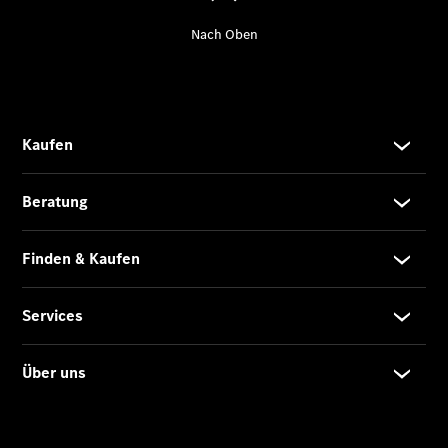
Der neue
GLA
Der neue
elektrische
GLA
EQA –
elektrisch
EQE SUV –
elektrisch
EQS SUV –
elektrisch
G-Klasse –
elektrisch
Mercedes-
Maybach
EQS SUV –
elektrisch
Der neue
GLB