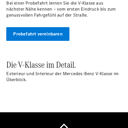
Bei einer Probefahrt lernen Sie die V-Klasse aus
EQS
nächster Nähe kennen – vom ersten Eindruck bis zum
Limousine -
genussvollen Fahrgefühl auf der Straße.
elektrisch
C-Klasse
Limousine
Probefahrt vereinbaren
C-Klasse
Limousine -
elektrisch
E-Klasse
Limousine
Die V-Klasse im Detail.
S-Klasse
Limousine
Exterieur und Interieur der Mercedes-Benz V-Klasse im
S-Klasse
Überblick.
Lang
Mercedes-
Maybach S-
Klasse
SUVs