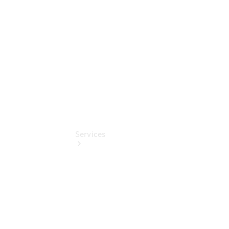
Benz
Online
Store
Services
Übersicht
Serviceangebote