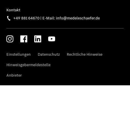
Der neue
GLB –
elektrisch
Der neue
GLC SUV –
elektrisch
GLC SUV
GLC Coupé
GLE SUV
GLE Coupé
GLS
Mercedes-
Maybach
GLS
G-Klasse
T-Modelle
/ Kombis