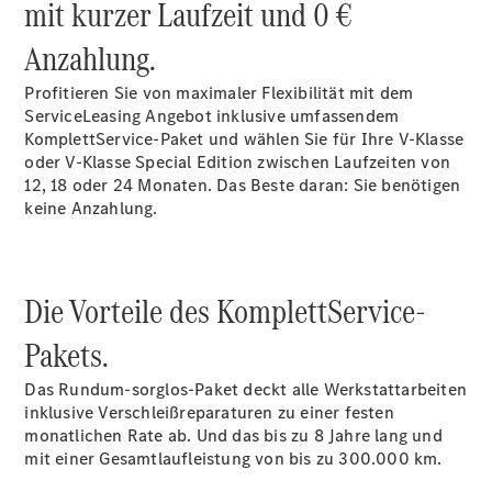
mit kurzer Laufzeit und 0 €
Übersicht
140 Jahre
Anzahlung.
Innovation
Mercedes-
Profitieren Sie von maximaler Flexibilität mit dem
Benz
ServiceLeasing Angebot inklusive umfassendem
Store
KomplettService-Paket und wählen Sie für Ihre V-Klasse
Neuwagenangebote
oder V-Klasse Special Edition zwischen Laufzeiten von
12, 18 oder 24 Monaten. Das Beste daran: Sie benötigen
keine Anzahlung.
Die Vorteile des KomplettService-
Leasing
Privatkunden
Pakets.
Leasing
Gewerbekunden
Das Rundum-sorglos-Paket deckt alle Werkstattarbeiten
Finanzierung
inklusive Verschleißreparaturen zu einer festen
Privatkunden
monatlichen Rate ab. Und das bis zu 8 Jahre lang und
Finanzierung
mit einer Gesamtlaufleistung von bis zu 300.000 km.
Gewerbekunden